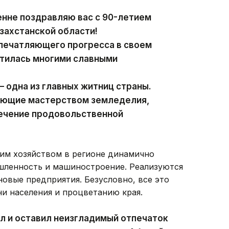
енне поздравляю вас с 90-летием
захстанской области!
впечатляющего прогресса в своем
гатилась многими славными
 одна из главных житниц страны.
еющие мастерством земледелия,
печение продовольственной
ким хозяйством в регионе динамично
ленность и машиностроение. Реализуются
овые предприятия. Безусловно, все это
и населения и процветанию края.
л и оставил неизгладимый отпечаток