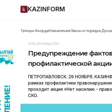
KAZINFORM
Акорда
Назначения
Закон и порядок
Дось
Тренды:
14:19, 29 Ноября 2012
Предупреждение фактов 
профилактической акции
ПЕТРОПАВЛОВСК. 29 НОЯБРЯ. КАЗИНФО
рамках профилактики правонарушени
проходит акция «Нет насилию - прав
СКО.