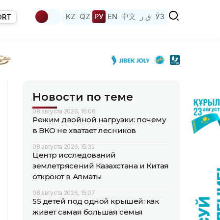
KZ
QZ
РУ
EN
中文
ق ز
ЎЗ
ORT
Новости по теме
08 августа 2026, 16:06
Режим двойной нагрузки: почему
в ВКО не хватает лесников
08 августа 2026, 15:32
Центр исследований
землетрясений Казахстана и Китая
откроют в Алматы
08 августа 2026, 15:07
55 детей под одной крышей: как
живет самая большая семья