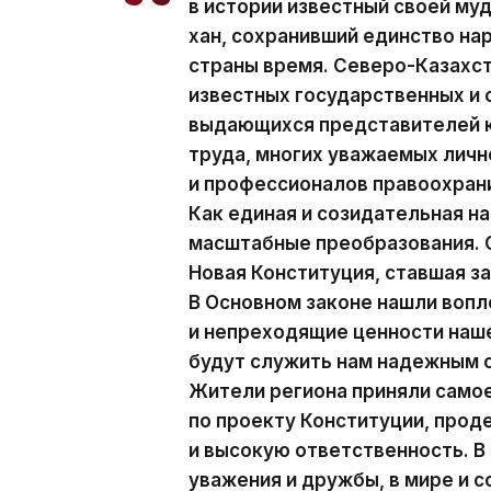
в истории известный своей м
хан, сохранивший единство на
страны время. Северо-Казахст
известных государственных и
выдающихся представителей к
труда, многих уважаемых личн
и профессионалов правоохран
Как единая и созидательная н
масштабные преобразования. С
Новая Конституция, ставшая з
В Основном законе нашли воп
и непреходящие ценности наше
будут служить нам надежным 
Жители региона приняли само
по проекту Конституции, про
и высокую ответственность. В
уважения и дружбы, в мире и 