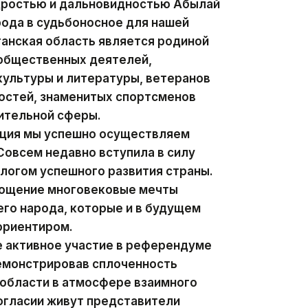
удростью и дальновидностью Абылай
рода в судьбоносное для нашей
анская область является родиной
 общественных деятелей,
ультуры и литературы, ветеранов
остей, знаменитых спортсменов
ительной сферы.
ация мы успешно осуществляем
овсем недавно вступила в силу
алогом успешного развития страны.
лощение многовековые мечты
го народа, которые и в будущем
ориентиром.
е активное участие в референдуме
демонстрировав сплоченность
 области в атмосфере взаимного
согласии живут представители