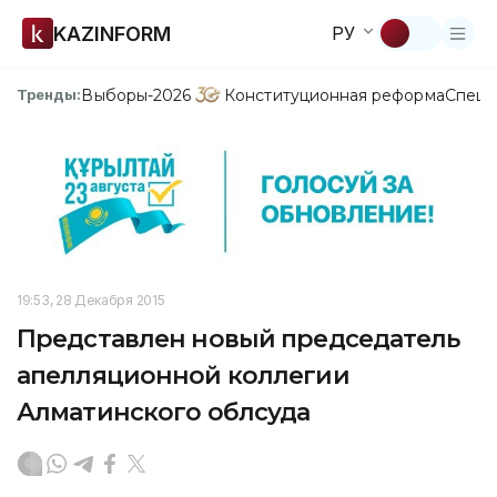
KAZINFORM
РУ
Выборы-2026
Конституционная реформа
Спецп
Тренды:
19:53, 28 Декабря 2015
Представлен новый председатель
апелляционной коллегии
Алматинского облсуда