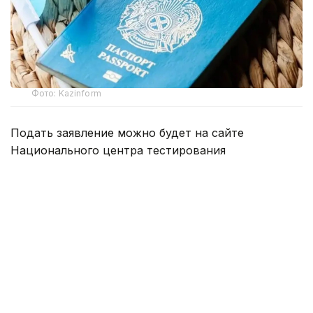
Фото: Kazinform
Подать заявление можно будет на сайте
Национального центра тестирования
app.testcenter.kz
или через приложение UTO.
Тестирование пройдет 22 августа.
Тестирование состоит из 3 блоков:
тест по казахскому языку — 30 заданий,
пороговый балл — 15;
тест по основам Конституции Республики
Казахстан (на казахском или русском языке) —