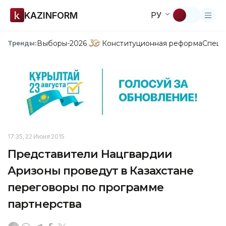
KAZINFORM
РУ
Выборы-2026
Конституционная реформа
Спецп
Тренды:
17:35, 22 Июня 2015
Представители Нацгвардии
Аризоны проведут в Казахстане
переговоры по программе
партнерства