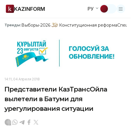
KAZINFORM
РУ
Выборы-2026
Конституционная реформа
Спецп
Тренды:
14:11, 04 Апреля 2018
Представители КазТрансОйла
вылетели в Батуми для
урегулирования ситуации