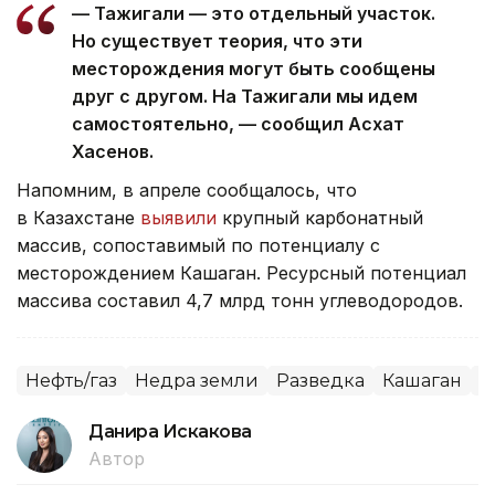
— Тажигали — это отдельный участок.
Но существует теория, что эти
месторождения могут быть сообщены
друг с другом. На Тажигали мы идем
самостоятельно, — сообщил Асхат
Хасенов.
Напомним, в апреле сообщалось, что
в Казахстане
выявили
крупный карбонатный
массив, сопоставимый по потенциалу с
месторождением Кашаган. Ресурсный потенциал
массива составил 4,7 млрд тонн углеводородов.
Нефть/газ
Недра земли
Разведка
Кашаган
К
Данира Искакова
Автор