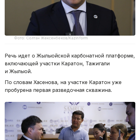
Фото: Солтан Жексенбеков/Kazinform
Речь идет о Жылыойской карбонатной платформе,
включающей участки Каратон, Тажигали
и Жылыой.
По словам Хасенова, на участке Каратон уже
пробурена первая разведочная скважина.