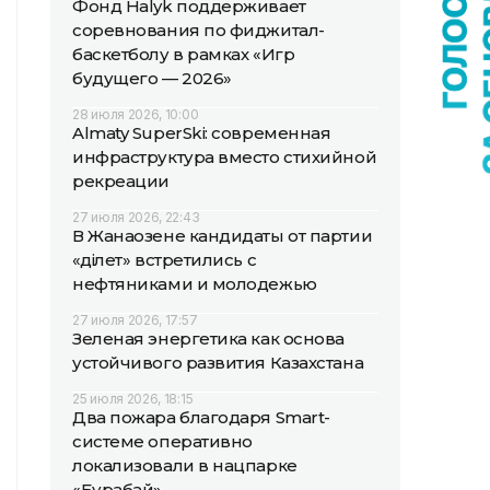
Фонд Halyk поддерживает
соревнования по фиджитал-
баскетболу в рамках «Игр
будущего — 2026»
28 июля 2026, 10:00
Almaty SuperSki: современная
инфраструктура вместо стихийной
рекреации
27 июля 2026, 22:43
В Жанаозене кандидаты от партии
«Әділет» встретились с
нефтяниками и молодежью
27 июля 2026, 17:57
Зеленая энергетика как основа
устойчивого развития Казахстана
25 июля 2026, 18:15
Два пожара благодаря Smart-
системе оперативно
локализовали в нацпарке
«Бурабай»