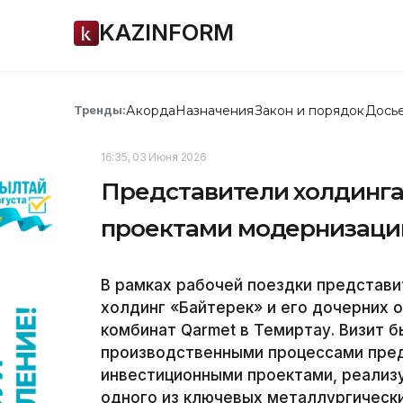
KAZINFORM
Акорда
Назначения
Закон и порядок
Дось
Тренды:
16:35, 03 Июня 2026
Представители холдинга
проектами модернизаци
В рамках рабочей поездки представ
холдинг «Байтерек» и его дочерних 
комбинат Qarmet в Темиртау. Визит 
производственными процессами пред
инвестиционными проектами, реализ
одного из ключевых металлургическ