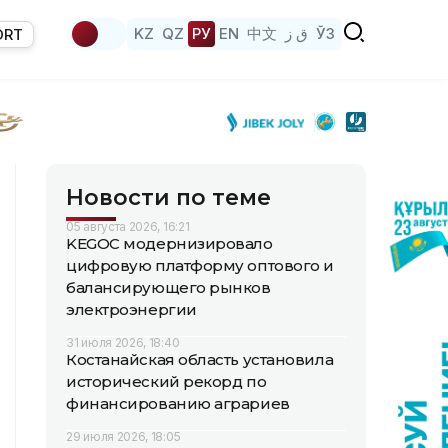
KZ
QZ
РУ
EN
中文
ق ز
ЎЗ
ORT
Новости по теме
05 августа 2026, 16:21
KEGOC модернизировало
цифровую платформу оптового и
балансирующего рынков
электроэнергии
31 июля 2026, 18:40
Костанайская область установила
исторический рекорд по
финансированию аграриев
29 июля 2026, 18:05