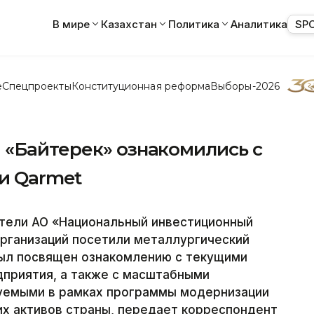
В мире
Казахстан
Политика
Аналитика
SP
е
Спецпроекты
Конституционная реформа
Выборы-2026
 «Байтерек» ознакомились с
и Qarmet
ители АО «Национальный инвестиционный
организаций посетили металлургический
был посвящен ознакомлению с текущими
приятия, а также с масштабными
уемыми в рамках программы модернизации
их активов страны, передает корреспондент