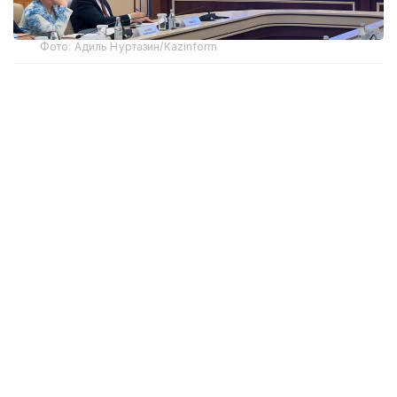
Фото: Адиль Нуртазин/Kazinform
Как сообщил на заседании ЦИК заместитель
председателя комиссии Мухтар Ерман,
Министерство иностранных дел представило
кандидатуры наблюдателей от четырех
иностранных государств и трех международных
организаций.
— В их числе представители
Парламентской ассамблеи ОБСЕ,
Парламентской ассамблеи ОДКБ, а также
Миссии БДИПЧ ОБСЕ по наблюдению
за выборами, — отметил Ерман.
Председатель Центральной избирательной
комиссии Нурлан Абдиров подчеркнул, что