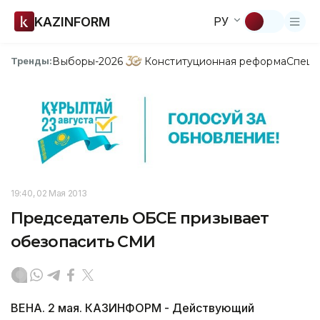
KAZINFORM
РУ
Выборы-2026
Конституционная реформа
Спецп
Тренды:
19:40, 02 Мая 2013
Председатель ОБСЕ призывает
обезопасить СМИ
ВЕНА. 2 мая. КАЗИНФОРМ - Действующий