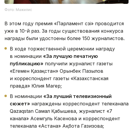
Фото: Мажилис
В этом году премия «Парламент сөзі» проводится
уже в 10-й раз. За годы существования конкурса
награды были удостоены более 150 журналистов.
В ходе торжественной церемонии награду
в номинации
«За лучшую печатную
публикацию»
получили журналист газеты
«Егемен Қазақстан» Орынбек Пазылов
и корреспондент газеты «Казахстанская
правда» Юлия Магер;
В номинации
«За лучший телевизионный
сюжет»
награждены корреспондент телеканала
Qazaqstan Самал Қабышева, журналист «7
канала» Асемгуль Касенова и корреспондент
телеканала «Астана» Ақбота Газизова;