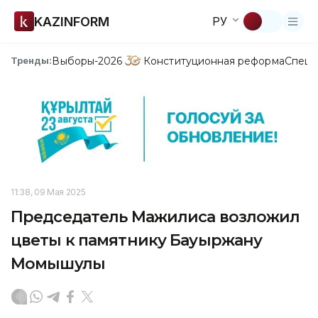
KAZINFORM
РУ
Выборы-2026
Конституционная реформа
Спецп
Тренды:
11:38, 09 Мая 2025
Председатель Мажилиса возложил
цветы к памятнику Бауыржану
Момышулы