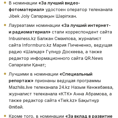
В номинации
«За лучший видео-
фотоматериал»
удостоен оператор телеканала
Jibek Joly Сапарақын Шәріпхан.
Лауреатами номинации
«За лучший интернет-
и радиоматериал»
стали корреспондент сайта
Inbusiness.kz Балжан Смаилова, журналист
сайта Informburo.kz Мария Пичененко, ведущая
радио «Шалқар» Гүлнұр Доскеева, а также
редактор информационного сайта QR.News
Сапарғали Қанат;
Лучшими в номинации
«Специальный
репортаж»
признаны ведущая программы
Mazhilis.live телеканала 24.kz Назым Кенжебаева,
журналист телеканала «КТК» Анна Абрамова, а
также редактор сайта «Tiek.kz» Бақытнұр
Әлібай.
Кроме того, в номинации
«За вклад в развитие