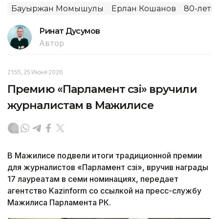
Бауыржан Момышулы
Ерлан Кошанов
80-лети
Ринат Дусумов
Автор
21:55, 25 Июня 2026
Премию «Парламент сөзі» вручили
журналистам в Мажилисе
В Мажилисе подвели итоги традиционной премии
для журналистов «Парламент сөзі», вручив награды
17 лауреатам в семи номинациях, передает
агентство Kazinform со ссылкой на пресс-службу
Мажилиса Парламента РК.