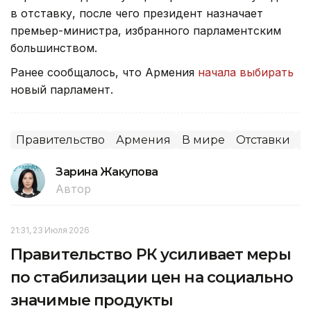
в отставку, после чего президент назначает
премьер-министра, избранного парламентским
большинством.
Ранее сообщалось, что Армения
начала выбирать
новый парламент.
Правительство
Армения
В мире
Отставки
П
Зарина Жакупова
Автор
21:31, 23 Июля 2026
Правительство РК усиливает меры
по стабилизации цен на социально
значимые продукты