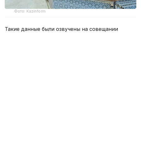
Фото: Kazinform
Такие данные были озвучены на совещании
по вопросам стабилизации цен на социально
значимые продовольственные товары и инфляции
под председательством заместителя Премьер-
министра — министра национальной экономики
Серика Жумангарина.
Как было отмечено на совещании, по итогам июня
годовая инфляция в стране составила 10,3%
против 10,4% месяцем ранее. При этом уровень
инфляции выше среднереспубликанского
сохраняется в 11 регионах. Самые высокие
показатели зарегистрированы в областях Жетысу,
Улытау, а также в Северо-Казахстанской
и Акмолинской областях.