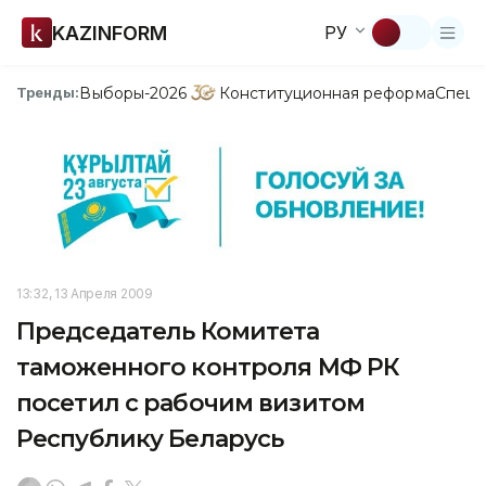
KAZINFORM
РУ
Выборы-2026
Конституционная реформа
Спецп
Тренды:
13:32, 13 Апреля 2009
Председатель Комитета
таможенного контроля МФ РК
посетил с рабочим визитом
Республику Беларусь