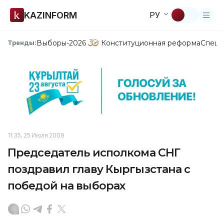
KAZINFORM
РУ
Выборы-2026
Конституционная реформа
Спецп
Тренды:
11:35, 25 Июля 2009
Председатель исполкома СНГ
поздравил главу Кыргызстана с
победой на выборах