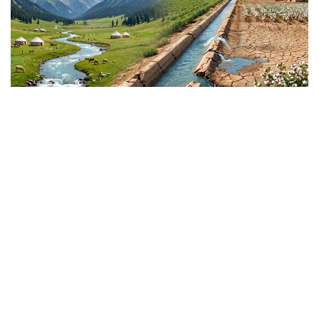
Коллаж: Kazinform/ Изображение сгенерировано при
помощи нейросети\
Технологии, инвестиции и
стратегический интерес
Руководитель программы и старший аналитик
New Lines Institute for Strategy and Policy,
профессор Georgetown University и George
Washington University, доктор философии Дания
Арайсси (Dr. Dania Arayssi) считает, что проблемы