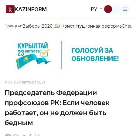
KAZINFORM
РУ
Выборы-2026
Конституционная реформа
Спецп
Тренды:
11:22, 02 Сентября 2021
Председатель Федерации
профсоюзов РК: Если человек
работает, он не должен быть
бедным