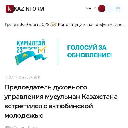
KAZINFORM
РУ
Выборы-2026
Конституционная реформа
Спецп
Тренды:
14:07, 14 Октября 2011
Председатель духовного
управления мусульман Казахстана
встретился с актюбинской
молодежью