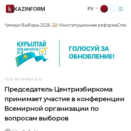
KAZINFORM
РУ
Выборы-2026
Конституционная реформа
Спецп
Тренды:
10:24, 16 Октября 2013
Председатель Центризбиркома
принимает участие в конференции
Всемирной организации по
вопросам выборов