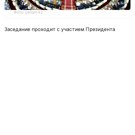
Фото: parlam.kz
Заседание проходит с участием Президента
Казахстана Касым-Жомарта Токаева. Глава
государства подведет итоги работы
двухпалатного Парламента.
Ранее председатель Мажилиса Ерлан Кошанов на
заключительном пленарном заседании подвел
итоги четвертой сессии VIII созыва
, отметив
принятие ряда ключевых законов по реализации
новой Конституции, цифровизации, экономике и
социальной сфере.
По словам Кошанова, нынешняя сессия стала
одной из важнейших в современной истории
казахстанского парламентаризма. Он напомнил,
что Президент Касым-Жомарт Токаев на