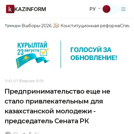
KAZINFORM
РУ
Выборы-2026
Конституционная реформа
Спецп
Тренды:
11:41, 07 Февраля 2019
Предпринимательство еще не
стало привлекательным для
казахстанской молодежи -
председатель Сената РК