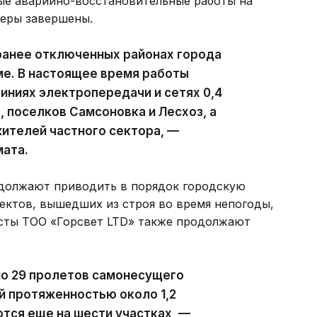
ые аварийно-восстановительные работы на
феры завершены.
ранее отключенных районах города
ме. В настоящее время работы
ниях электропередачи и сетях 0,4
, поселков Самсоновка и Лесхоз, а
ителей частного сектора, —
мата.
должают приводить в порядок городскую
ектов, вышедших из строя во время непогоды,
исты ТОО «Горсвет LTD» также продолжают
но 29 пролетов самонесущего
й протяженностью около 1,2
тся еще на шести участках, —