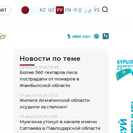
KZ
QZ
РУ
EN
中文
ق ز
ЎЗ
ORT
Новости по теме
08 августа 2026, 00:48
Более 360 гектаров леса
пострадали от пожаров в
Жамбылской области
07 августа 2026, 22:22
Жителя Алматинской области
осудили за сталкинг
07 августа 2026, 21:58
Мужчина утонул в канале имени
Сатпаева в Павлодарской области