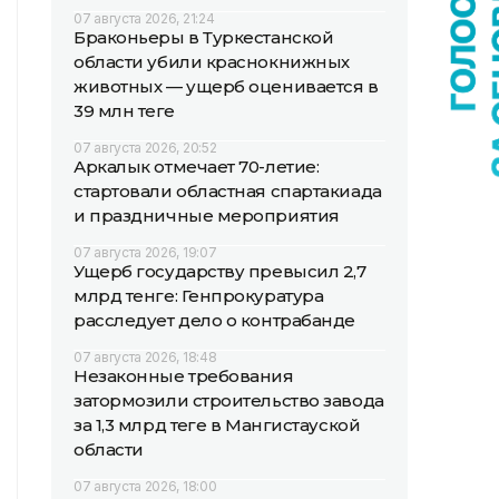
07 августа 2026, 21:24
Браконьеры в Туркестанской
области убили краснокнижных
животных — ущерб оценивается в
39 млн теңге
07 августа 2026, 20:52
Аркалык отмечает 70-летие:
стартовали областная спартакиада
и праздничные мероприятия
07 августа 2026, 19:07
Ущерб государству превысил 2,7
млрд тенге: Генпрокуратура
расследует дело о контрабанде
07 августа 2026, 18:48
Незаконные требования
затормозили строительство завода
за 1,3 млрд теңге в Мангистауской
области
07 августа 2026, 18:00