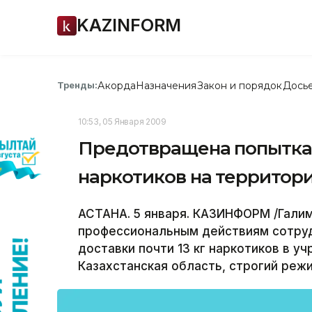
KAZINFORM
Акорда
Назначения
Закон и порядок
Дось
Тренды:
10:53, 05 Января 2009
Предотвращена попытка 
наркотиков на территор
АСТАНА. 5 января. КАЗИНФОРМ /Галим
профессиональным действиям сотруд
доставки почти 13 кг наркотиков в у
Казахстанская область, строгий режи