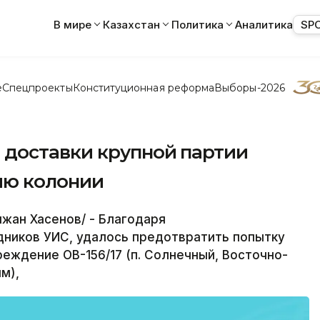
В мире
Казахстан
Политика
Аналитика
SP
е
Спецпроекты
Конституционная реформа
Выборы-2026
доставки крупной партии
ию колонии
жан Хасенов/ - Благодаря
ников УИС, удалось предотвратить попытку
чреждение ОВ-156/17 (п. Солнечный, Восточно-
м),