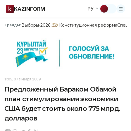
KAZINFORM
РУ
Выборы-2026
Конституционная реформа
Спецп
Тренды:
11:05, 07 Января 2009
Предложенный Бараком Обамой
план стимулирования экономики
США будет стоить около 775 млрд.
долларов