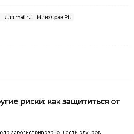
для mail.ru
Минздрав РК
угие риски: как защититься от
года зарегистрировано шесть случаев