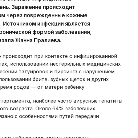
ень. Заражение происходит
изм через поврежденные кожные
. Источником инфекции является
хронической формой заболевания,
казала Жанна Пралиева.
о происходит при контакте с инфицированной
ах, использовании нестерильных медицинских
есении татуировок и пирсинга с нарушением
ользовании бритв, зубных щеток и других
время родов — от матери ребенку.
партамента, наиболее часто вирусные гепатиты
ного возраста. Около 64% заболевших
вязано с особенностями путей передачи
адиях заболевание может протекать