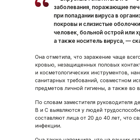
заболевания, поражающие печ
при попадании вируса в орган
покровы и слизистые оболочки
человек, больной острой или 
а также носитель вируса, — с
Она отметила, что заражение чаще всег
кровью, незащищенных половых контакт
и косметологических инструментов, нан
санитарных требований, совместном исп
предметов личной гигиены, а также во 
По словам заместителя руководителя де
В и С выявляются у людей трудоспособ
составляют лица от 20 до 40 лет, что с
инфекции.
Она также напомнила, что на ранних ст