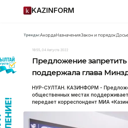
KAZINFORM
Акорда
Назначения
Закон и порядок
Дось
Тренды:
18:55, 04 Августа 2022
Предложение запретить 
поддержала глава Минз
НУР-СУЛТАН. КАЗИНФОРМ - Предложен
общественных местах поддерживает 
передает корреспондент МИА «Кази