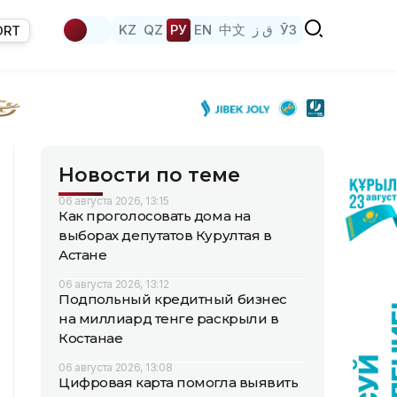
KZ
QZ
РУ
EN
中文
ق ز
ЎЗ
ORT
Новости по теме
06 августа 2026, 13:15
Как проголосовать дома на
выборах депутатов Курултая в
Астане
06 августа 2026, 13:12
Подпольный кредитный бизнес
на миллиард тенге раскрыли в
Костанае
06 августа 2026, 13:08
Цифровая карта помогла выявить