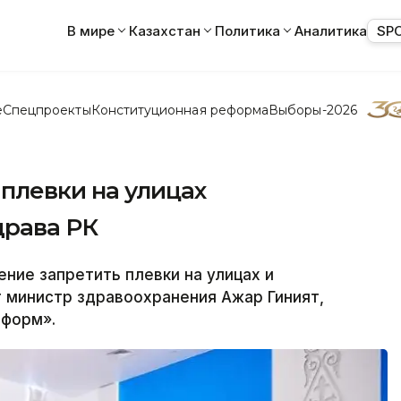
В мире
Казахстан
Политика
Аналитика
SP
е
Спецпроекты
Конституционная реформа
Выборы-2026
плевки на улицах
драва РК
ие запретить плевки на улицах и
министр здравоохранения Ажар Гиният,
нформ».