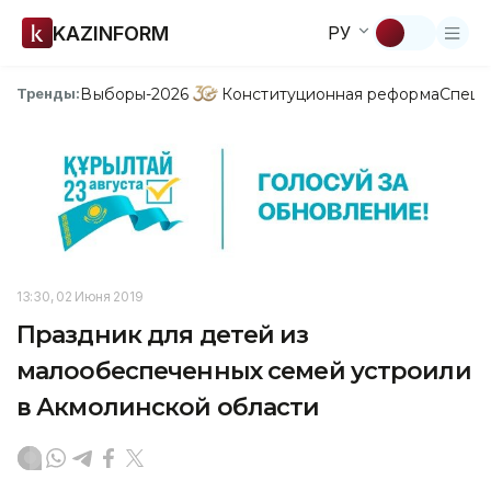
KAZINFORM
РУ
Выборы-2026
Конституционная реформа
Спецп
Тренды:
13:30, 02 Июня 2019
Праздник для детей из
малообеспеченных семей устроили
в Акмолинской области