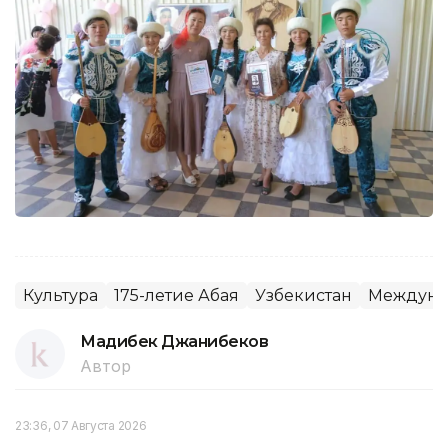
Культура
175-летие Абая
Узбекистан
Междуна
Мадибек Джанибеков
Автор
23:36, 07 Августа 2026