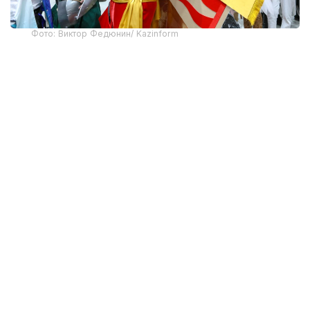
Фото: Виктор Федюнин/ Kazinform
После рекордного старта фестиваль продолжил
набирать обороты. Напомним, в первый день
Comic Con Astana
посетили
около 16 тысяч
человек. Во второй день поток гостей оказался
еще больше: с самого утра у входов и внутри
площадок было многолюдно, а программа
продолжала собирать поклонников комиксов, игр,
кино и аниме.
Несмотря на большое количество посетителей,
фестиваль сохранял свою динамику. Люди
перемещались между сценами, тематическими
зонами и выставочными площадками,
останавливались у стендов, рассматривали
коллекционные товары и знакомились с другими