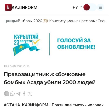
KAZINFORM
РУ
Выборы-2026
Конституционная реформа
Спецп
Тренды:
18:47, 30 Мая 2014
Правозащитники: «бочковые
бомбы» Асада убили 2000 людей
АСТАНА. КАЗИНФОРМ - Почти две тысячи человек