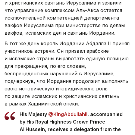
и христианских святынь Иерусалима и заявили,
что управление комплексом Аль-Акса остается
исключительной компетенцией департамента
вакфов Иерусалима при министерстве по делам
вакфов, исламских дел и святынь Иордании.
В тот же день король Иордании Абдалла II принял
участников встречи. Он призвал арабские
и исламские страны выработать единую позицию
для прекращения, по его словам,
беспрецедентных нарушений в Иерусалиме,
подчеркнув, что Иордания продолжит выполнять
свою историческую и юридическую роль
по защите исламских и христианских святынь
в рамках Хашимитской опеки.
His Majesty
@KingAbdullahII
, accompanied
by His Royal Highness Crown Prince
Al Hussein, receives a delegation from the