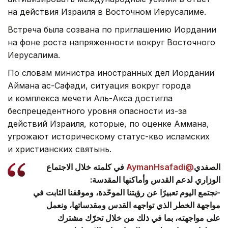
на действия Израиля в Восточном Иерусалиме.
Встреча была созвана по приглашению Иордании
на фоне роста напряженности вокруг Восточного
Иерусалима.
По словам министра иностранных дел Иордании
Аймана ас-Сафади, ситуация вокруг города
и комплекса мечети Аль-Акса достигла
беспрецедентного уровня опасности из-за
действий Израиля, которые, по оценке Аммана,
угрожают историческому статус-кво исламских
и христианских святынь.
في كلمته خلال الاجتماع
@AymanHsafadi
الصفدي
الوزاري لدعم القدس وأماكنها المقدسة:
-نجتمع اليوم تعبيرًا عن رؤيتنا الموحّدة، وموقفنا الثابت في
مواجهة الخطر الذي تواجهه القدس ومقدساتها، ونعمل
على مواجهته، بما في ذلك من خلال تحرّك مشترك