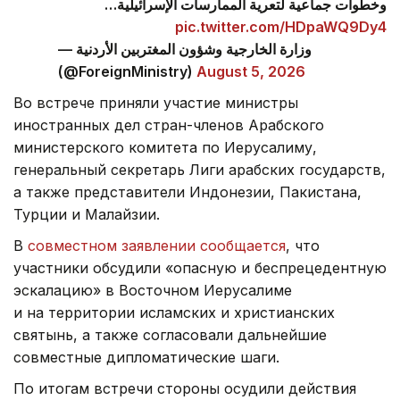
وخطوات جماعية لتعرية الممارسات الإسرائيلية…
pic.twitter.com/HDpaWQ9Dy4
— وزارة الخارجية وشؤون المغتربين الأردنية
(@ForeignMinistry)
August 5, 2026
Во встрече приняли участие министры
иностранных дел стран-членов Арабского
министерского комитета по Иерусалиму,
генеральный секретарь Лиги арабских государств,
а также представители Индонезии, Пакистана,
Турции и Малайзии.
В
совместном заявлении сообщается
, что
участники обсудили «опасную и беспрецедентную
эскалацию» в Восточном Иерусалиме
и на территории исламских и христианских
святынь, а также согласовали дальнейшие
совместные дипломатические шаги.
По итогам встречи стороны осудили действия