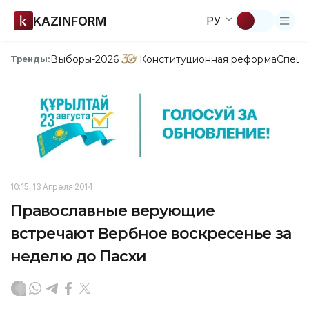
KAZINFORM
РУ
Выборы-2026
Конституционная реформа
Спецп
Тренды:
10:15, 13 Апреля 2014
Православные верующие
встречают Вербное воскресенье за
неделю до Пасхи