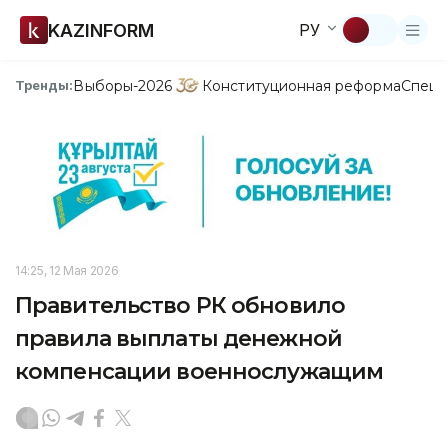
KAZINFORM
РУ
Выборы-2026
Конституционная реформа
Спецп
Тренды:
14:25, 12 Мая 2026
Правительство РК обновило
правила выплаты денежной
компенсации военнослужащим