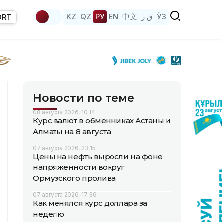
KZ
QZ
РУ
EN
中文
ق ز
ЎЗ
ORT
Новости по теме
08 августа 2026, 10:14
Курс валют в обменниках Астаны и
Алматы на 8 августа
07 августа 2026, 23:15
Цены на нефть выросли на фоне
напряженности вокруг
Ормузского пролива
07 августа 2026, 17:36
Как менялся курс доллара за
неделю