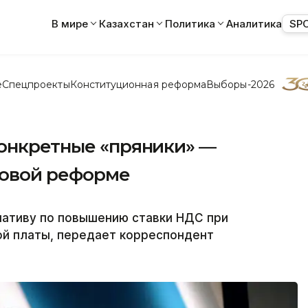
В мире
Казахстан
Политика
Аналитика
SP
е
Спецпроекты
Конституционная реформа
Выборы-2026
конкретные «пряники» —
говой реформе
ативу по повышению ставки НДС при
ой платы, передает корреспондент