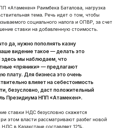
П «Атамекен» Раимбека Баталова, нагрузка
ствительная тема. Речь идет о том, чтобы
зываемого социального налога и ОПВР, за счет
шение ставки на добавленную стоимость.
то да, нужно пополнять казну
 наше видение такое — делать это
И здесь мы наблюдаем, что
етные «пряники» — предлагают
ую плату. Для бизнеса это очень
ствительно влияет на себестоимость
сти, безусловно, даст положительный
ль Президиума НПП «Атамекен».
ние ставки НДС безусловно скажется
При этом власти рассматривают разбег новой
а НДС в Казахстане составляет 12%.