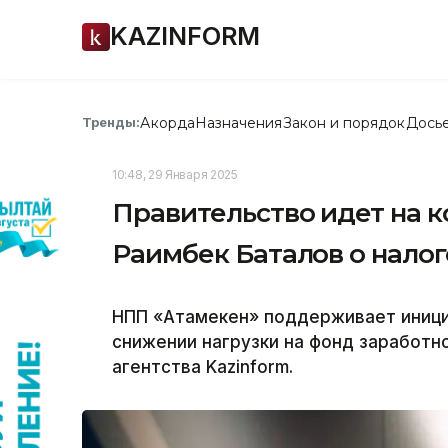
KAZINFORM
Акорда
Назначения
Закон и порядок
Дось
Тренды:
10:48, 29 Января 2025
Правительство идет на 
Раимбек Баталов о нало
НПП «Атамекен» поддерживает иници
снижении нагрузки на фонд заработн
агентства Kazinform.