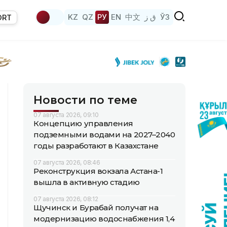
KZ
QZ
РУ
EN
中文
ق ز
ЎЗ
ORT
Новости по теме
07 августа 2026, 09:10
Концепцию управления
подземными водами на 2027–2040
годы разработают в Казахстане
07 августа 2026, 08:46
Реконструкция вокзала Астана-1
вышла в активную стадию
07 августа 2026, 08:12
Щучинск и Бурабай получат на
модернизацию водоснабжения 1,4