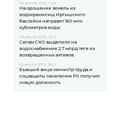
06 августа 2026, 11:49
На орошение земель из
водохранилищ Иртышского
бассейна направят 160 млн
кубометров воды
06 августа 2026, 08:11
Селам СКО выделили на
водоснабжение 2,7 млрд теңге из
возвращенных активов
05 августа 2026, 18:21
Бывший вице-министр труда и
соцзащиты населения РК получил
новую должность