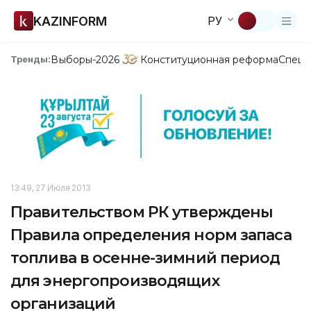
KAZINFORM
РУ
Выборы-2026
Конституционная реформа
Спецп
Тренды:
13:49, 27 Июля 2013
Правительством РК утверждены
Правила определения норм запаса
топлива в осенне-зимний период
для энергопроизводящих
организаций