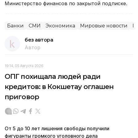
Министерство финансов по закрытой подписке.
Банки
СМИ
Экономика
Мировые новости
Р
без автора
Автор
19:14, 05 Августа 2026
ОПГ похищала людей ради
кредитов: в Кокшетау оглашен
приговор
От 5 до 10 лет лишения свободы получили
фигуранты громкого уголовного дела