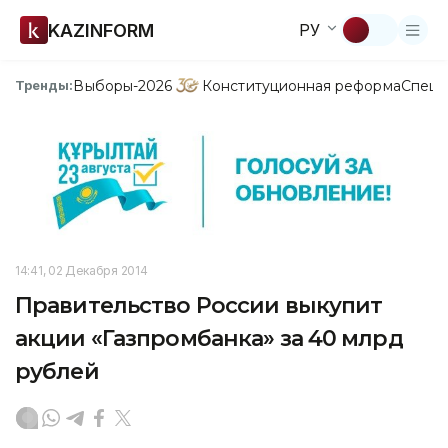
KAZINFORM
РУ
Выборы-2026
Конституционная реформа
Спецп
Тренды:
14:41, 02 Декабря 2014
Правительство России выкупит
акции «Газпромбанка» за 40 млрд
рублей