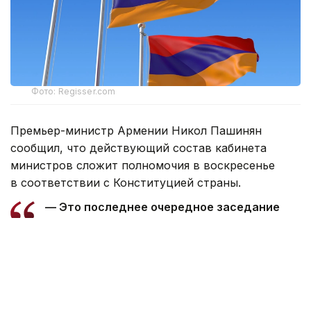
Фото: Regisser.com
Премьер-министр Армении Никол Пашинян
сообщил, что действующий состав кабинета
министров сложит полномочия в воскресенье
в соответствии с Конституцией страны.
— Это последнее очередное заседание
нашего правительства в этом составе.
Согласно Конституции, мы в воскресенье
подадим в отставку, после чего президент
республики назначит премьер-министром
кандидата, избранного парламентским