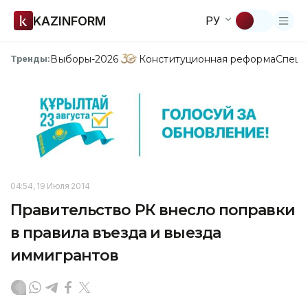
KAZINFORM
РУ
Выборы-2026
Конституционная реформа
Спецп
Тренды:
04:54, 19 Июля 2014
Правительство РК внесло поправки
в правила въезда и выезда
иммигрантов