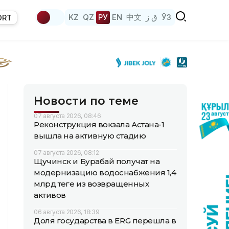
KZ
QZ
РУ
EN
中文
ق ز
ЎЗ
ORT
Новости по теме
07 августа 2026, 08:46
Реконструкция вокзала Астана-1
вышла на активную стадию
07 августа 2026, 08:12
Щучинск и Бурабай получат на
модернизацию водоснабжения 1,4
млрд теңге из возвращенных
активов
06 августа 2026, 18:39
Доля государства в ERG перешла в