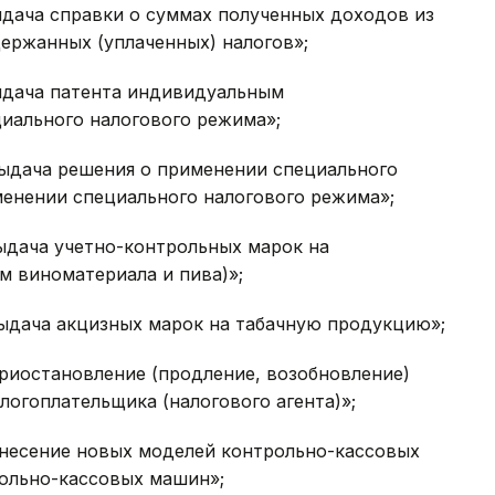
ыдача справки о суммах полученных доходов из
ержанных (упла­ченных) налогов»;
Выдача патента индивидуальным
иального налогового режима»;
Выдача решения о применении специального
менении специального налогового режима»;
Выдача учетно-контрольных марок на
м виноматериала и пива)»;
Выдача акцизных марок на табачную продукцию»;
Приостановление (продление, возобновление)
логоплательщика (налогового агента)»;
Внесение новых моделей контрольно-кассовых
ольно-кассовых машин»;