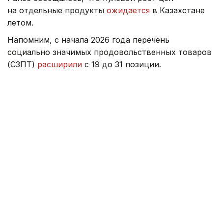
на отдельные продукты
ожидается
в Казахстане
летом.
Напомним, с начала 2026 года перечень
социально значимых продовольственных товаров
(СЗПТ)
расширили
с 19 до 31 позиции.
Ранее министр торговли ответил, как цены
на топливо и возможное повышение тарифов
на электроэнергию
могут повлиять
на стоимость
продуктов питания.
Правительство
Серик Жумангарин
Казахстан
Зарина Жакупова
Автор
12:47, 22 Июля 2026