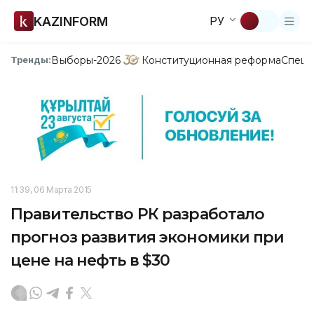
KAZINFORM
РУ
Выборы-2026
Конституционная реформа
Спецп
Тренды:
11:39, 06 Марта 2015
Правительство РК разработало
прогноз развития экономики при
цене на нефть в $30