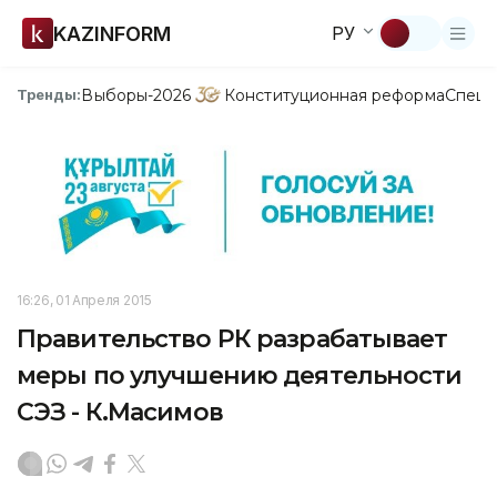
KAZINFORM
РУ
Выборы-2026
Конституционная реформа
Спецп
Тренды:
16:26, 01 Апреля 2015
Правительство РК разрабатывает
меры по улучшению деятельности
СЭЗ - К.Масимов