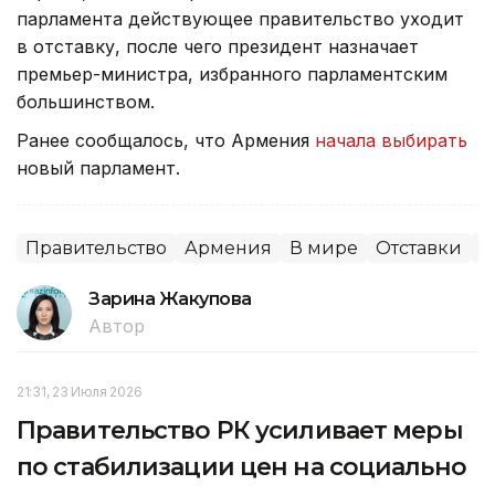
парламента действующее правительство уходит
в отставку, после чего президент назначает
премьер-министра, избранного парламентским
большинством.
Ранее сообщалось, что Армения
начала выбирать
новый парламент.
Правительство
Армения
В мире
Отставки
П
Зарина Жакупова
Автор
21:31, 23 Июля 2026
Правительство РК усиливает меры
по стабилизации цен на социально