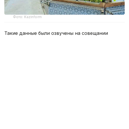
Фото: Kazinform
Такие данные были озвучены на совещании
по вопросам стабилизации цен на социально
значимые продовольственные товары и инфляции
под председательством заместителя Премьер-
министра — министра национальной экономики
Серика Жумангарина.
Как было отмечено на совещании, по итогам июня
годовая инфляция в стране составила 10,3%
против 10,4% месяцем ранее. При этом уровень
инфляции выше среднереспубликанского
сохраняется в 11 регионах. Самые высокие
показатели зарегистрированы в областях Жетысу,
Улытау, а также в Северо-Казахстанской