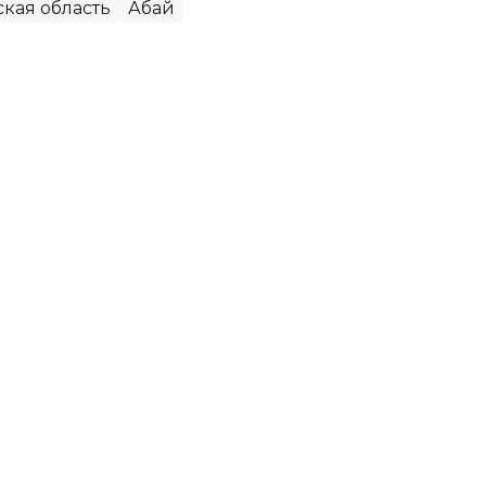
ская область
Абай
начали собирать урожай
в этом сезоне автопоезд со сладким
оксуский сахарный завод. Первыми стали
ривезли на переработку более 50 тонн