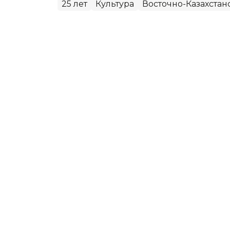
25 лет
Культура
Восточно-Казахстан
Руслан Шакабаев
Автор
05:24, 22 Сентября 2017
В Алматинской области 
сахарной свеклы
ТАЛДЫКОРГАН. КАЗИНФОРМ - Первый 
корнем прибыл для переработки на К
капшагайские свекловоды, которые п