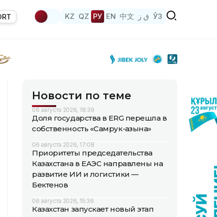
KZ
QZ
РУ
EN
中文
ق ز
ЎЗ
ORT
Новости по теме
06 августа 2026, 18:39
Доля государства в ERG перешла в
собственность «Самрук-Қазына»
06 августа 2026, 17:08
Приоритеты председательства
Казахстана в ЕАЭС направлены на
развитие ИИ и логистики —
Бектенов
06 августа 2026, 15:36
Казахстан запускает новый этап