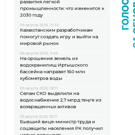
развития легкой
промышленности: что изменится к
2030 году
06 августа 2026, 13:33
Казахстанским разработчикам
помогут создать игру и выйти на
мировой рынок
06 августа 2026, 11:49
На орошение земель из
водохранилищ Иртышского
бассейна направят 160 млн
кубометров воды
06 августа 2026, 08:11
Селам СКО выделили на
водоснабжение 2,7 млрд теңге из
возвращенных активов
05 августа 2026, 18:21
Бывший вице-министр труда и
соцзащиты населения РК получил
новую должность