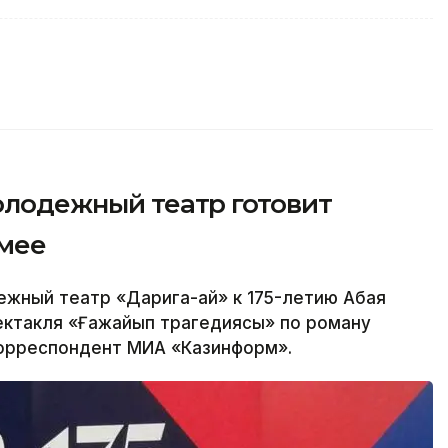
молодежный театр готовит
емее
ный театр «Дарига-ай» к 175-летию Абая
ектакля «Ғажайып трагедиясы» по роману
корреспондент МИА «Казинформ».