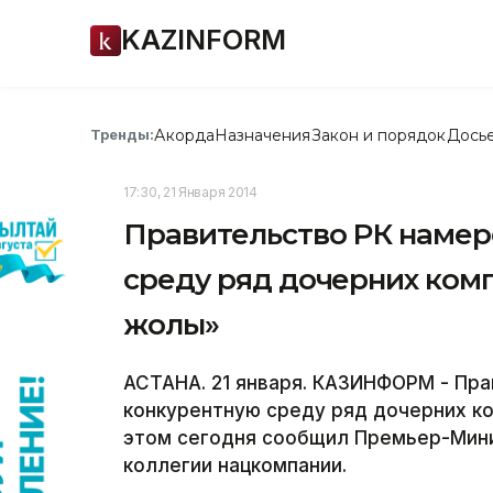
KAZINFORM
Акорда
Назначения
Закон и порядок
Дось
Тренды:
17:30, 21 Января 2014
Правительство РК намер
среду ряд дочерних комп
жолы»
АСТАНА. 21 января. КАЗИНФОРМ - Пра
конкурентную среду ряд дочерних ко
этом сегодня сообщил Премьер-Мин
коллегии нацкомпании.