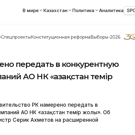
В мире
Казахстан
Политика
Аналитика
SP
е
Спецпроекты
Конституционная реформа
Выборы-2026
ено передать в конкурентную
аний АО НК «Қазақстан темір
вительство РК намерено передать в
мпаний АО НК «Қазақстан темір жолы». Об
истр Серик Ахметов на расширенной