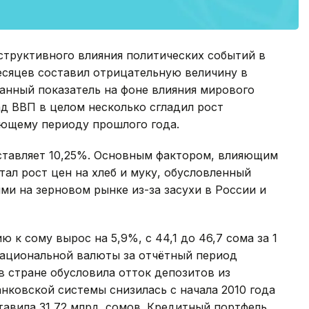
структивного влияния политических событий в
месяцев составил отрицательную величину в
 данный показатель на фоне влияния мирового
ад ВВП в целом несколько сгладил рост
ющему периоду прошлого года.
оставляет 10,25%. Основным фактором, влияющим
тал рост цен на хлеб и муку, обусловленный
и на зерновом рынке из-за засухи в России и
к сому вырос на 5,9%, с 44,1 до 46,7 сома за 1
ациональной валюты за отчётный период
в стране обусловила отток депозитов из
анковской системы снизилась с начала 2010 года
ставила 31,72 млрд. сомов. Кредитный портфель