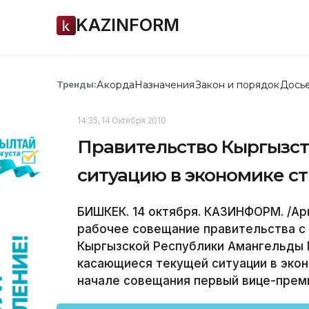
KAZINFORM
Акорда
Назначения
Закон и порядок
Дось
Тренды:
14:35, 14 Октября 2010
Правительство Кыргызст
ситуацию в экономике с
БИШКЕК. 14 октября. КАЗИНФОРМ. /Ар
рабочее совещание правительства с
Кыргызской Республики Амангельды 
касающиеся текущей ситуации в экон
начале совещания первый вице-премь