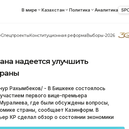
В мире
Казахстан
Политика
Аналитика
SP
е
Спецпроекты
Конституционная реформа
Выборы-2026
ана надеется улучшить
траны
нур Рахымбеков/ - В Бишкеке состоялось
 участием первого вице-премьера
Муралиева, где были обсуждены вопросы,
омике страны, сообщает Казинформ. В
ер КР сделал обзор о состоянии экономики