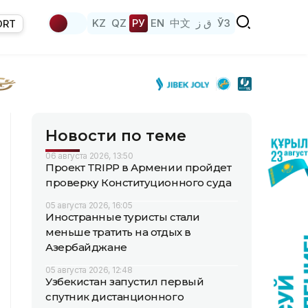
KZ
QZ
РУ
EN
中文
ق ز
ЎЗ
ORT
Новости по теме
06 августа 2026, 13:50
Проект TRIPP в Армении пройдет
проверку Конституционного суда
05 августа 2026, 16:05
Иностранные туристы стали
меньше тратить на отдых в
Азербайджане
05 августа 2026, 12:48
Узбекистан запустил первый
спутник дистанционного