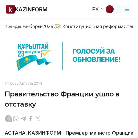
KAZINFORM
РУ
Выборы-2026
Конституционная реформа
Спецп
Тренды:
14:15, 25 Августа 2014
Правительство Франции ушло в
отставку
АСТАНА. КАЗИНФОРМ - Премьер-министр Франции