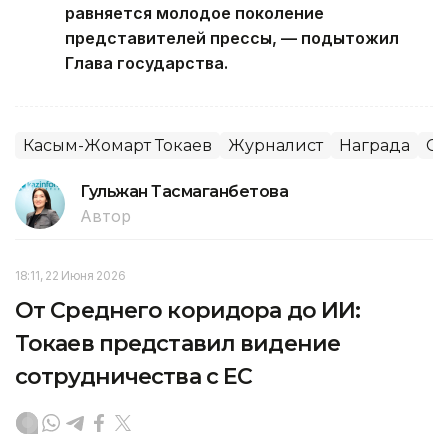
равняется молодое поколение
представителей прессы, — подытожил
Глава государства.
Касым-Жомарт Токаев
Журналист
Награда
С
Гульжан Тасмаганбетова
Автор
18:11, 22 Июня 2026
От Среднего коридора до ИИ:
Токаев представил видение
сотрудничества с ЕС