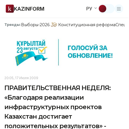
KAZINFORM
РУ
Выборы-2026
Конституционная реформа
Спецп
Тренды:
20:05, 17 Июля 2009
ПРАВИТЕЛЬСТВЕННАЯ НЕДЕЛЯ:
«Благодаря реализации
инфраструктурных проектов
Казахстан достигает
положительных результатов» -