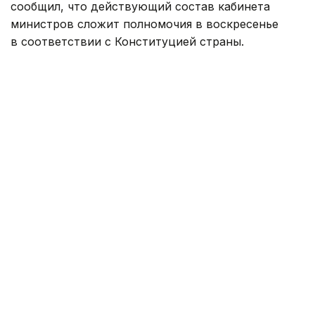
сообщил, что действующий состав кабинета
министров сложит полномочия в воскресенье
в соответствии с Конституцией страны.
— Это последнее очередное заседание
нашего правительства в этом составе.
Согласно Конституции, мы в воскресенье
подадим в отставку, после чего президент
республики назначит премьер-министром
кандидата, избранного парламентским
большинством. Следовательно, в этом
составе мы встречаемся в последний
раз, — сказал Никол Пашинян, закрывая
заседание правительства.
Глава правительства поблагодарил членов
кабинета министров за совместную работу
и отметил, что часть из них продолжит
деятельность уже в качестве депутатов