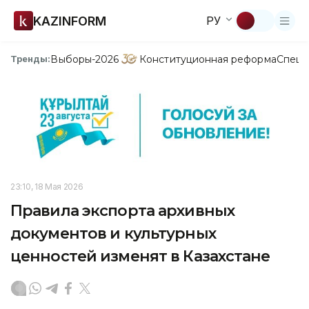
KAZINFORM
РУ
Выборы-2026
Конституционная реформа
Спецп
Тренды:
23:10, 18 Мая 2026
Правила экспорта архивных
документов и культурных
ценностей изменят в Казахстане