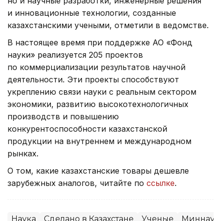
но и научные разработки, инженерные решения
и инновационные технологии, созданные
казахстанскими учеными, отметили в ведомстве.
В настоящее время при поддержке АО «Фонд
науки» реализуется 205 проектов
по коммерциализации результатов научной
деятельности. Эти проекты способствуют
укреплению связи науки с реальным сектором
экономики, развитию высокотехнологичных
производств и повышению
конкурентоспособности казахстанской
продукции на внутреннем и международном
рынках.
О том, какие казахстанские товары дешевле
зарубежных аналогов, читайте по
ссылке
.
Наука
Сделано в Казахстане
Ученые
Миннауки