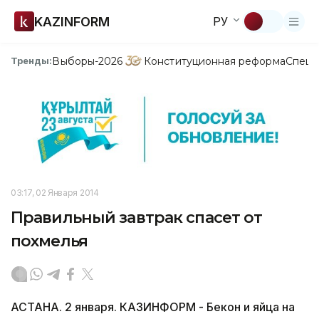
KAZINFORM
РУ
Выборы-2026
Конституционная реформа
Спецп
Тренды:
03:17, 02 Января 2014
Правильный завтрак спасет от
похмелья
АСТАНА. 2 января. КАЗИНФОРМ - Бекон и яйца на