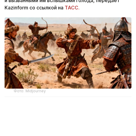
и вызванными им вспышками голода, передает
Kazinform со ссылкой на
ТАСС.
Фото: Midjourney
Результаты исследования опубликованы
в журнале
Science Advances
.
Ученые реконструировали изменения климата
в степных районах Центральной Азии с 1625 года,