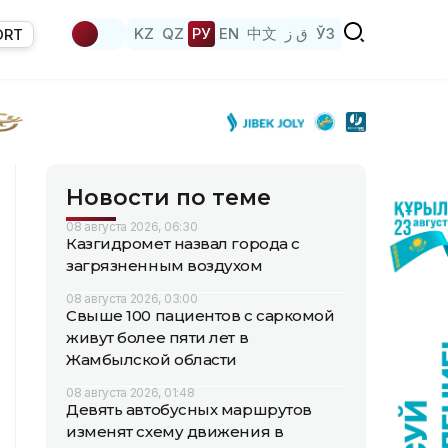
KZ
QZ
РУ
EN
中文
ق ز
ЎЗ
ORT
Новости по теме
08 августа 2026, 06:30
Казгидромет назвал города с
загрязненным воздухом
08 августа 2026, 03:00
Свыше 100 пациентов с саркомой
живут более пяти лет в
Жамбылской области
08 августа 2026, 01:48
Девять автобусных маршрутов
изменят схему движения в