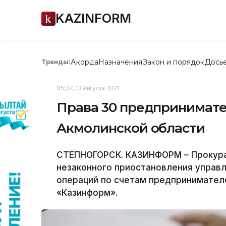
KAZINFORM
Акорда
Назначения
Закон и порядок
Дось
Тренды:
05:37, 13 Августа 2021
Права 30 предпринимате
Акмолинской области
СТЕПНОГОРСК. КАЗИНФОРМ – Прокура
незаконного приостановления управ
операций по счетам предпринимател
«Казинформ».