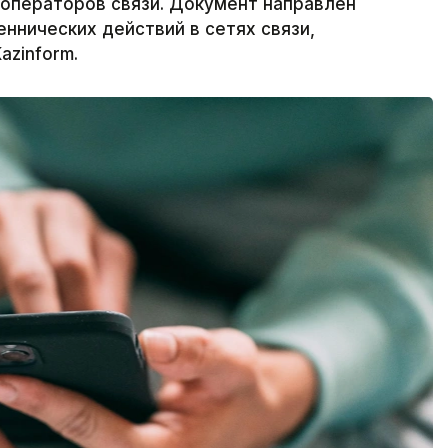
 операторов связи. Документ направлен
ннических действий в сетях связи,
azinform.