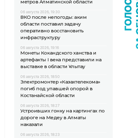
метров Алматинской области
06 августа 2026, 19:30
ВКО после непогоды: аким
области поставил задачу
оперативно восстановить
инфраструктуру
06 августа 2026, 19:16
Монеты Кокандского ханства и
артефакты I века представили на
выставке в области Ұлытау
06 августа 2026, 18:50
Электромонтер «Казахтелекома»
погиб под упавшей опорой в
Костанайской области
06 августа 2026, 18:27
Устроивших гонку на картингах по
дороге на Медеу в Алматы
наказали
06 августа 2026, 18:23