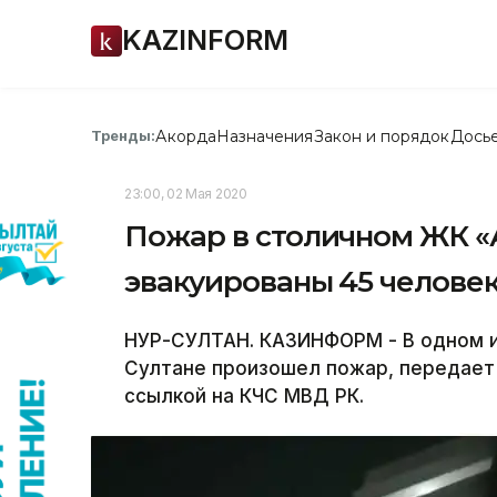
KAZINFORM
Акорда
Назначения
Закон и порядок
Дось
Тренды:
23:00, 02 Мая 2020
Пожар в столичном ЖК «А
эвакуированы 45 челове
НУР-СУЛТАН. КАЗИНФОРМ - В одном и
Султане произошел пожар, передает
ссылкой на КЧС МВД РК.