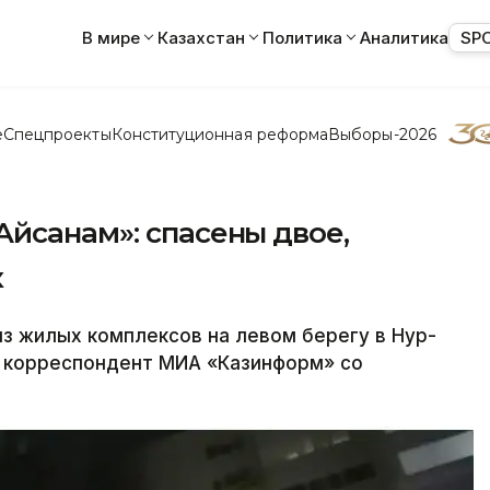
В мире
Казахстан
Политика
Аналитика
SP
е
Спецпроекты
Конституционная реформа
Выборы-2026
йсанам»: спасены двое,
к
з жилых комплексов на левом берегу в Нур-
 корреспондент МИА «Казинформ» со