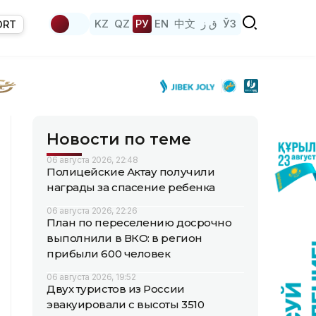
KZ
QZ
РУ
EN
中文
ق ز
ЎЗ
ORT
Новости по теме
06 августа 2026, 22:48
Полицейские Актау получили
награды за спасение ребенка
06 августа 2026, 22:26
План по переселению досрочно
выполнили в ВКО: в регион
прибыли 600 человек
06 августа 2026, 19:52
Двух туристов из России
эвакуировали с высоты 3510