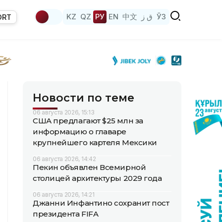
KZ
QZ
РУ
EN
中文
ق ز
ЎЗ
ORT
Новости по теме
06 августа 2026, 15:13
США предлагают $25 млн за
информацию о главаре
крупнейшего картеля Мексики
06 августа 2026, 14:42
Пекин объявлен Всемирной
столицей архитектуры 2029 года
06 августа 2026, 14:21
Джанни Инфантино сохранит пост
президента FIFA