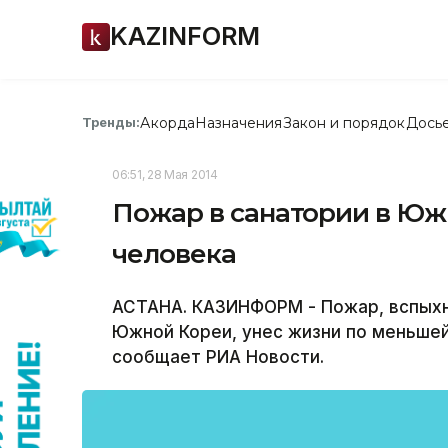
KAZINFORM
Акорда
Назначения
Закон и порядок
Дось
Тренды:
06:51, 28 Мая 2014
Пожар в санатории в Южн
человека
АСТАНА. КАЗИНФОРМ - Пожар, вспыхну
Южной Кореи, унес жизни по меньшей
сообщает РИА Новости.