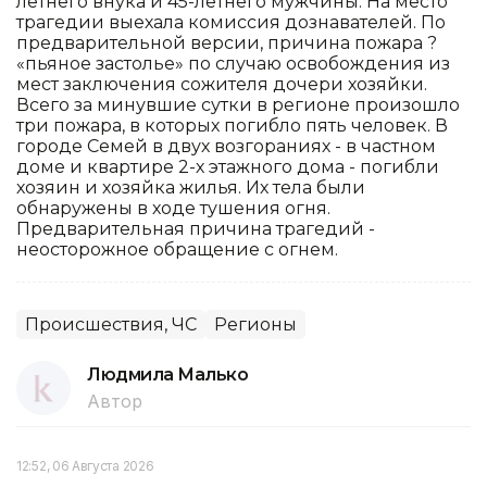
летнего внука и 45-летнего мужчины. На место
трагедии выехала комиссия дознавателей. По
предварительной версии, причина пожара ?
«пьяное застолье» по случаю освобождения из
мест заключения сожителя дочери хозяйки.
Всего за минувшие сутки в регионе произошло
три пожара, в которых погибло пять человек. В
городе Семей в двух возгораниях - в частном
доме и квартире 2-х этажного дома - погибли
хозяин и хозяйка жилья. Их тела были
обнаружены в ходе тушения огня.
Предварительная причина трагедий -
неосторожное обращение с огнем.
Происшествия, ЧС
Регионы
Людмила Малько
Автор
12:52, 06 Августа 2026