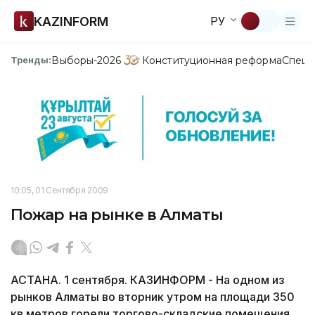
KAZINFORM
РУ
Выборы-2026
Конституционная реформа
Спецп
Тренды:
10:05, 01 Сентября 2009
Пожар на рынке в Алматы
АСТАНА. 1 сентября. КАЗИНФОРМ - На одном из
рынков Алматы во вторник утром на площади 350
кв.метров горели торгово-складские помещения,