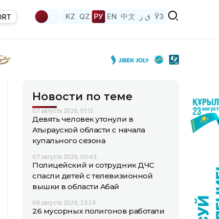
KZ
QZ
РУ
EN
中文
ق ز
ЎЗ
ORT
Новости по теме
07 августа 2026, 01:12
Девять человек утонули в
Атырауской области с начала
купального сезона
07 августа 2026, 00:43
Полицейский и сотрудник ДЧС
спасли детей с телевизионной
вышки в области Абай
06 августа 2026, 23:24
26 мусорных полигонов работали