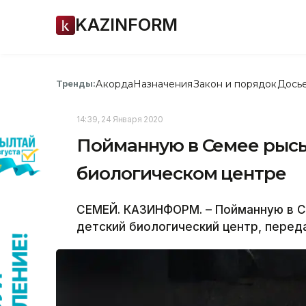
KAZINFORM
Акорда
Назначения
Закон и порядок
Дось
Тренды:
14:39, 24 Января 2020
Пойманную в Семее рысь
биологическом центре
СЕМЕЙ. КАЗИНФОРМ. – Пойманную в С
детский биологический центр, пере