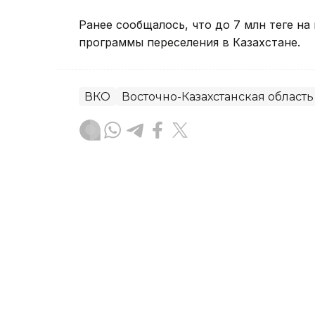
Ранее сообщалось, что до 7 млн теңге н
программы переселения в Казахстане.
ВКО
Восточно-Казахстанская область
Руслан Мухамедьяров
Автор
19:30, 06 Августа 2026
ВКО после непогоды: аки