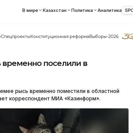
В мире
Казахстан
Политика
Аналитика
SP
е
Спецпроекты
Конституционная реформа
Выборы-2026
 временно поселили в
емее рысь временно поместили в областной
дает корреспондент МИА «Казинформ».