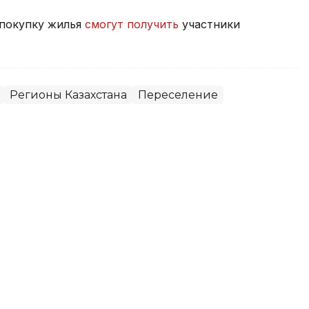
а покупку жилья
смогут получить
участники
Регионы Казахстана
Переселение
м области поставил задачу