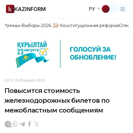
KAZINFORM
РУ
Выборы-2026
Конституционная реформа
Спецп
Тренды:
09:14, 25 Февраля 2020
Повысится стоимость
железнодорожных билетов по
межобластным сообщениям