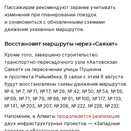
Пассажирам рекомендуют заранее учитывать
изменения при планировании поездок
и ознакомиться с обновленными схемами
движения указанных маршрутов.
Восстановят маршруты через «Саяхат»
Кроме того, завершено строительство
транспортно-пересадочного узла «Автовокзал
Саяхат» на пересечении улицы Пушкина
и проспекта Райымбека. В связи с этим 8 августа
будут восстановлены схемы движения маршрутов
№ 4, № 7, № 11, № 17, № 29, № 42, № 50, № 54, № 59,
№ 69, № 71, № 79, № 88, № 91, № 100, № 117, № 133,
№ 141, № 203, № 207, № 208, № 222, № 228, № 232.
Напомним, в Алматы
продолжается реализация
двух инфраструктурных проектов — «Западные
ворота» и «Восточные ворота».