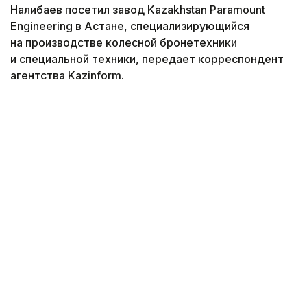
Налибаев посетил завод Kazakhstan Paramount
Engineering в Астане, специализирующийся
на производстве колесной бронетехники
и специальной техники, передает корреспондент
агентства Kazinform.
Фото: Солтан Жексенбеков / Kazinform
Предприятие выпускает бронированные колесные