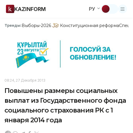
KAZINFORM
РУ
Выборы-2026
Конституционная реформа
Спецп
Тренды:
08:24, 27 Декабря 2013
Повышены размеры социальных
выплат из Государственного фонда
социального страхования РК с 1
января 2014 года