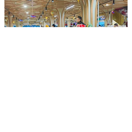
Фото: Kazinform
Такие данные были озвучены на совещании
по вопросам стабилизации цен на социально
значимые продовольственные товары и инфляции
под председательством заместителя Премьер-
министра — министра национальной экономики
Серика Жумангарина.