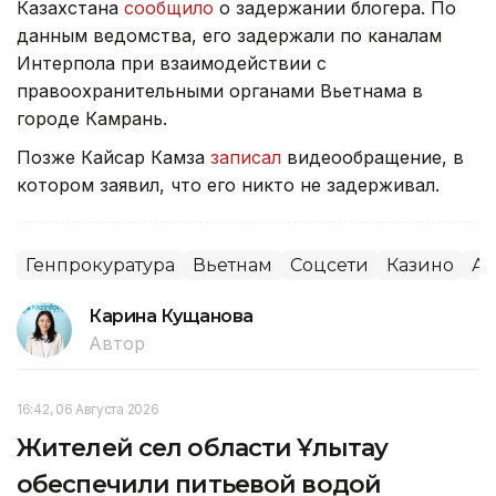
Казахстана
сообщило
о задержании блогера. По
данным ведомства, его задержали по каналам
Интерпола при взаимодействии с
правоохранительными органами Вьетнама в
городе Камрань.
Позже Кайсар Камза
записал
видеообращение, в
котором заявил, что его никто не задерживал.
Генпрокуратура
Вьетнам
Соцсети
Казино
Аз
Карина Кущанова
Автор
16:42, 06 Августа 2026
Жителей сел области Ұлытау
обеспечили питьевой водой