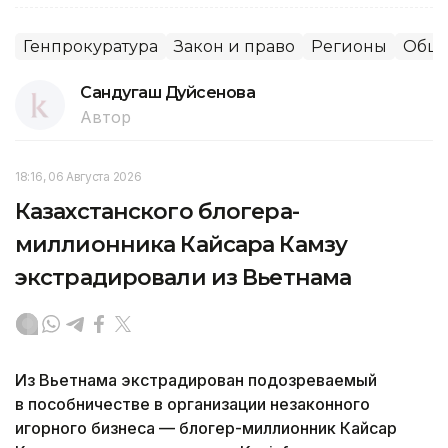
Генпрокуратура
Закон и право
Регионы
Обще
Сандугаш Дуйсенова
Автор
18:16, 06 Августа 2026
Казахстанского блогера-
миллионника Кайсара Камзу
экстрадировали из Вьетнама
Из Вьетнама экстрадирован подозреваемый
в пособничестве в организации незаконного
игорного бизнеса — блогер-миллионник Кайсар