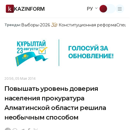
KAZINFORM
РУ
Выборы-2026
Конституционная реформа
Спецп
Тренды:
20:56, 05 Мая 2014
Повышать уровень доверия
населения прокуратура
Алматинской области решила
необычным способом