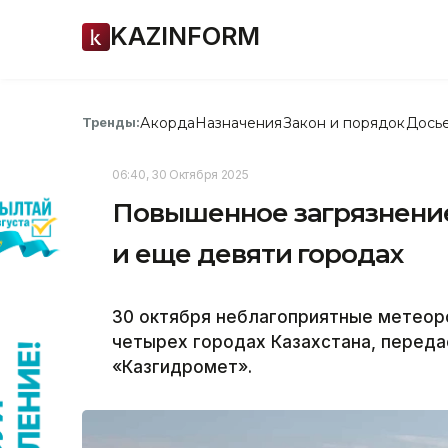
KAZINFORM
Акорда
Назначения
Закон и порядок
Дось
Тренды:
06:40, 30 Октября 2025
Повышенное загрязнение
и еще девяти городах
30 октября неблагоприятные метеор
четырех городах Казахстана, передае
«Казгидромет».