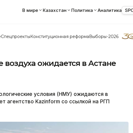
В мире
Казахстан
Политика
Аналитика
SP
е
Спецпроекты
Конституционная реформа
Выборы-2026
 воздуха ожидается в Астане
ологические условия (НМУ) ожидаются в
т агентство Kazinform со ссылкой на РГП