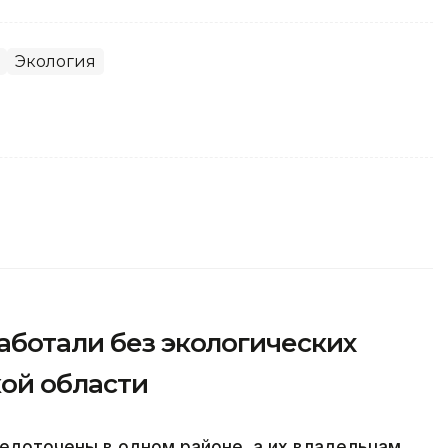
Экология
аботали без экологических
ой области
едоточены в одном районе, а их владельцам