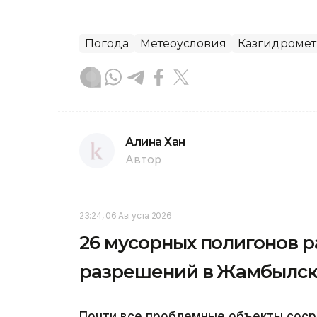
Погода
Метеоусловия
Казгидромет
Алина Хан
Автор
23:24, 06 Августа 2026
26 мусорных полигонов р
разрешений в Жамбылск
Почти все проблемные объекты соср