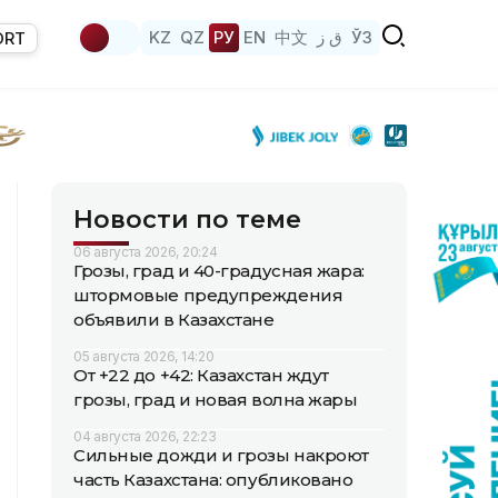
KZ
QZ
РУ
EN
中文
ق ز
ЎЗ
ORT
Новости по теме
06 августа 2026, 20:24
Грозы, град и 40-градусная жара:
штормовые предупреждения
объявили в Казахстане
05 августа 2026, 14:20
От +22 до +42: Казахстан ждут
грозы, град и новая волна жары
04 августа 2026, 22:23
Сильные дожди и грозы накроют
часть Казахстана: опубликовано