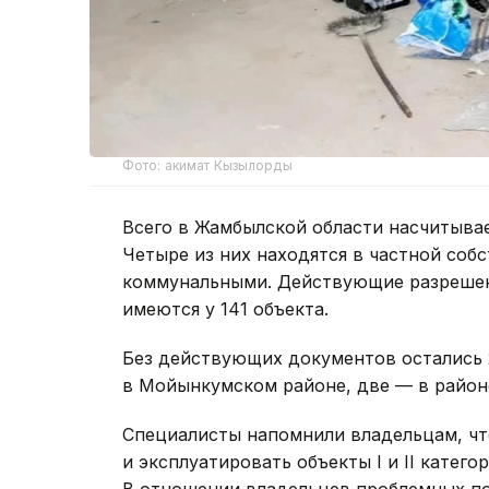
Фото: акимат Кызылорды
Всего в Жамбылской области насчитыва
Четыре из них находятся в частной собс
коммунальными. Действующие разрешен
имеются у 141 объекта.
Без действующих документов остались 
в Мойынкумском районе, две — в район
Специалисты напомнили владельцам, чт
и эксплуатировать объекты I и II катег
В отношении владельцев проблемных п