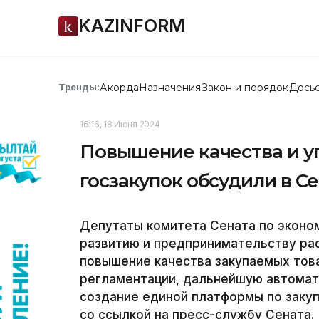
KAZINFORM
Акорда
Назначения
Закон и порядок
Дось
Тренды:
16:16, 18 Июня 2024
Повышение качества и 
госзакупок обсудили в С
Депутаты комитета Сената по эконо
развитию и предпринимательству ра
повышение качества закупаемых това
регламентации, дальнейшую автомат
создание единой платформы по закуп
со ссылкой на пресс-службу Сената.