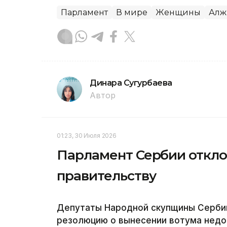
Парламент
В мире
Женщины
Алж
Динара Сугурбаева
Автор
01:23, 30 Июля 2026
Парламент Сербии откло
правительству
Депутаты Народной скупщины Серби
резолюцию о вынесении вотума недо