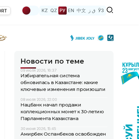
KZ
QZ
РУ
EN
中文
ق ز
ЎЗ
ORT
Новости по теме
09 июля 2026, 16:37
Избирательная система
обновилась в Казахстане: какие
ключевые изменения произошли
08 июля 2026, 22:00
Нацбанк начал продажи
коллекционных монет к 30-летию
Парламента Казахстана
30 июня 2026, 15:45
Амирбек Оспанбеков освобожден