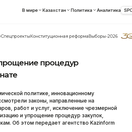
В мире
Казахстан
Политика
Аналитика
SP
е
Спецпроекты
Конституционная реформа
Выборы-2026
упрощение процедур
енате
мической политике, инновационному
ссмотрели законы, направленные на
ров, работ и услуг, исключение чрезмерной
изацию и упрощение процедур закупок,
кам. Об этом передает агентство Kazinform