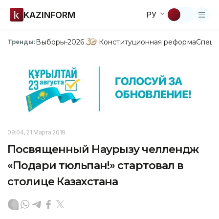
KAZINFORM
РУ
Выборы-2026
Конституционная реформа
Спецп
Тренды:
09:04, 21 Марта 2019
Посвященный Наурызу челлендж
«Подари тюльпан!» стартовал в
столице Казахстана