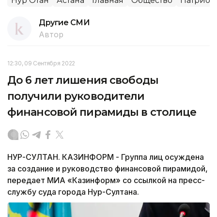
Нур Отан
Астана
Главная
Общество
Патриот
Другие СМИ
Автор
12:30, 09 Сентября 2022
До 6 лет лишения свободы
получили руководители
финансовой пирамиды в столице
НУР-СУЛТАН. КАЗИНФОРМ - Группа лиц осуждена
за создание и руководство финансовой пирамидой,
передает МИА «Казинформ» со ссылкой на пресс-
службу суда города Нур-Султана.