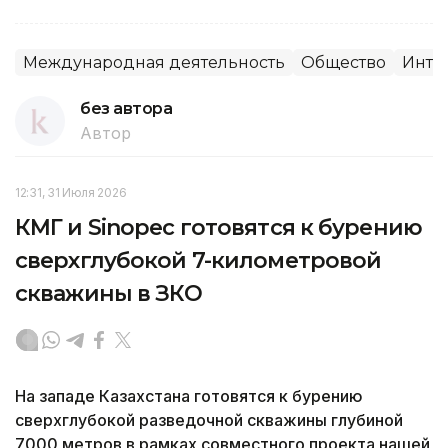
Международная деятельность
Общество
Инте
без автора
Автор
12:31, 31 Июля 2026
КМГ и Sinopec готовятся к бурению
сверхглубокой 7-километровой
скважины в ЗКО
На западе Казахстана готовятся к бурению
сверхглубокой разведочной скважины глубиной
7000 метров в рамках совместного проекта нашей