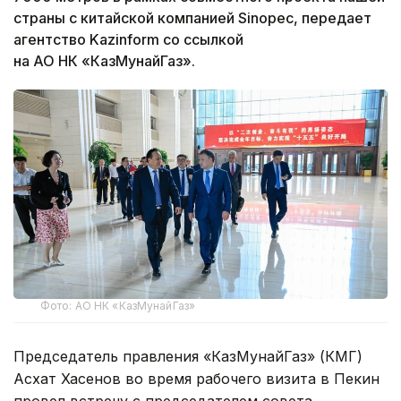
страны с китайской компанией Sinopec, передает
агентство Kazinform со ссылкой
на АО НК «КазМунайГаз».
Фото: АО НК «КазМунайГаз»
Председатель правления «КазМунайГаз» (КМГ)
Асхат Хасенов во время рабочего визита в Пекин