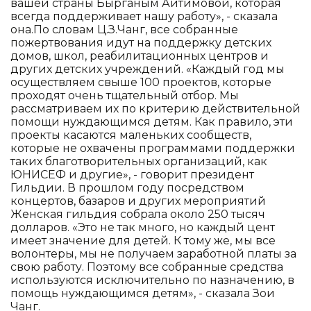
вашей страны Бырганым Айтимовой, которая
всегда поддерживает нашу работу», - сказала
она.По словам Ц.З.Чанг, все собранные
пожертвования идут на поддержку детских
домов, школ, реабилитационных центров и
других детских учреждений. «Каждый год мы
осуществляем свыше 100 проектов, которые
проходят очень тщательный отбор. Мы
рассматриваем их по критерию действительной
помощи нуждающимся детям. Как правило, эти
проекты касаются маленьких сообществ,
которые не охвачены программами поддержки
таких благотворительных организаций, как
ЮНИСЕФ и другие», - говорит президент
Гильдии. В прошлом году посредством
концертов, базаров и других мероприятий
Женская гильдия собрала около 250 тысяч
долларов. «Это не так много, но каждый цент
имеет значение для детей. К тому же, мы все
волонтеры, мы не получаем заработной платы за
свою работу. Поэтому все собранные средства
используются исключительно по назначению, в
помощь нуждающимся детям», - сказала Зои
Чанг.