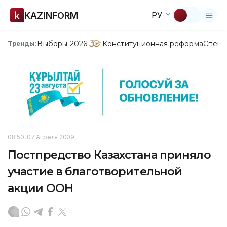
KAZINFORM
РУ
Выборы-2026
Конституционная реформа
Спецп
Тренды:
08:50, 07 Апреля 2009
Постпредство Казахстана приняло
участие в благотворительной
акции ООН