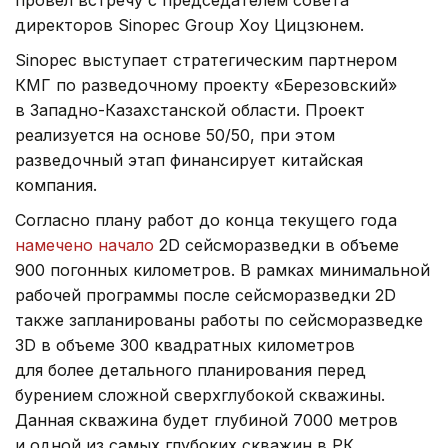
провел встречу с председателем совета
директоров Sinopec Group Хоу Цицзюнем.
Sinopec выступает стратегическим партнером
КМГ по разведочному проекту «Березовский»
в Западно-Казахстанской области. Проект
реализуется на основе 50/50, при этом
разведочный этап финансирует китайская
компания.
Согласно плану работ до конца текущего года
намечено начало
2D сейсморазведки в объеме
900 погонных километров. В рамках минимальной
рабочей программы после сейсморазведки 2D
также запланированы работы по сейсморазведке
3D в объеме 300 квадратных километров
для более детального планирования перед
бурением сложной сверхглубокой скважины.
Данная скважина будет глубиной 7000 метров
и одной из самых глубоких скважин в РК.