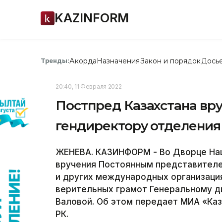
KAZINFORM
Акорда
Назначения
Закон и порядок
Дось
Тренды:
20:40, 11 Февраля 2022
Постпред Казахстана вр
гендиректору отделения
ЖЕНЕВА. КАЗИНФОРМ - Во Дворце На
вручения Постоянным представителе
и других международных организац
верительных грамот Генеральному д
Валовой. Об этом передает МИА «Ка
РК.