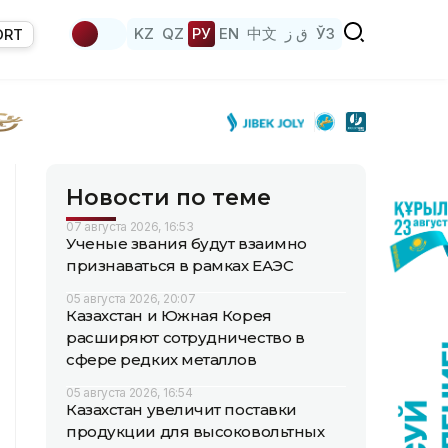
KZ
QZ
РУ
EN
中文
ق ز
ЎЗ
ORT
Новости по теме
07 августа 2026, 16:53
Ученые звания будут взаимно
признаваться в рамках ЕАЭС
05 августа 2026, 20:07
Казахстан и Южная Корея
расширяют сотрудничество в
сфере редких металлов
05 августа 2026, 16:54
Казахстан увеличит поставки
продукции для высоковольтных