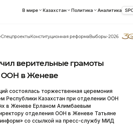
В мире
Казахстан
Политика
Аналитика
SP
е
Спецпроекты
Конституционная реформа
Выборы-2026
учил верительные грамоты
 ООН в Женеве
ций состоялась торжественная церемония
м Республики Казахстан при отделении ООН
иях в Женеве Ерланом Алимбаевым
иректору отделения ООН в Женеве Татьяне
зинформ» со ссылкой на пресс-службу МИД