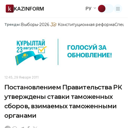
KAZINFORM
РУ
Выборы-2026
Конституционная реформа
Спецп
Тренды:
12:45, 29 Января 2011
Постановлением Правительства РК
утверждены ставки таможенных
сборов, взимаемых таможенными
органами